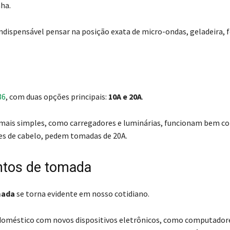
nha.
indispensável pensar na posição exata de micro-ondas, geladeira, 
36
, com duas opções principais:
10A e 20A
.
os mais simples, como carregadores e luminárias, funcionam bem 
es de cabelo, pedem tomadas de 20A.
ntos de tomada
mada
se torna evidente em nosso cotidiano.
doméstico com novos dispositivos eletrônicos, como computador