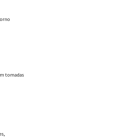
forno
com tomadas
es,