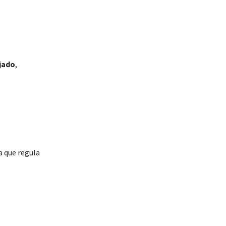
jado
,
a que regula