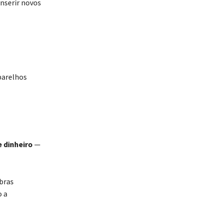
inserir novos
parelhos
 dinheiro
—
bras
o a