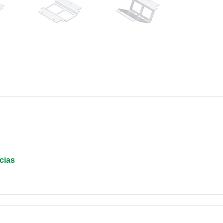
cias
S