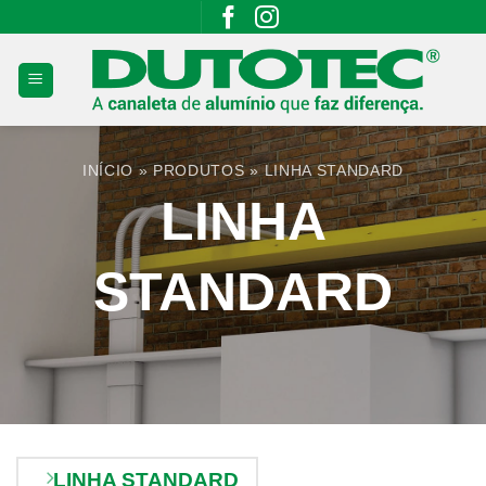
Skip
to
content
INÍCIO
»
PRODUTOS
»
LINHA STANDARD
LINHA
STANDARD
LINHA STANDARD