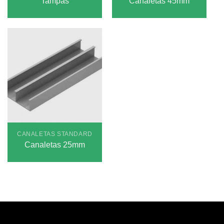
Tampas
Canaletas 45mm
CANALETAS STANDARD
Canaletas 25mm