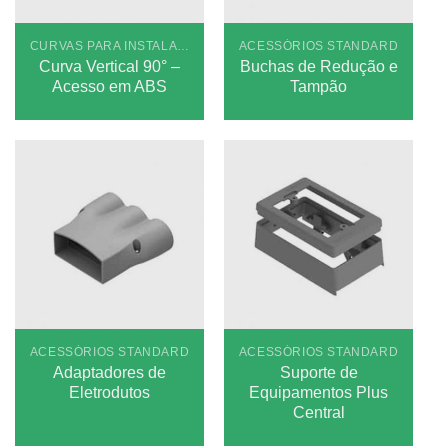
CURVAS PARA INSTALAÇÕES APARENTES STANDARD
ACESSÓRIOS STANDARD
Curva Vertical 90° –
Buchas de Redução e
Acesso em ABS
Tampão
ACESSÓRIOS STANDARD
ACESSÓRIOS STANDARD
Adaptadores de
Suporte de
Eletrodutos
Equipamentos Plus
Central