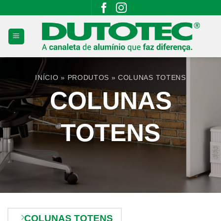
Skip
to
content
INÍCIO
»
PRODUTOS
»
COLUNAS TOTENS
COLUNAS
TOTENS
COLUNAS TOTENS