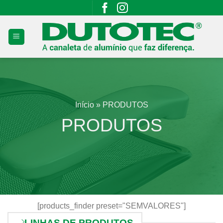
Skip
to
content
Início
»
PRODUTOS
PRODUTOS
[products_finder preset="SEMVALORES"]
LINHAS DE PRODUTOS