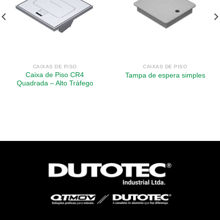
CAIXAS DE PISO
CAIXAS DE PISO
Caixa de Piso CR4
Tampa de espera simples
Quadrada – Alto Tráfego