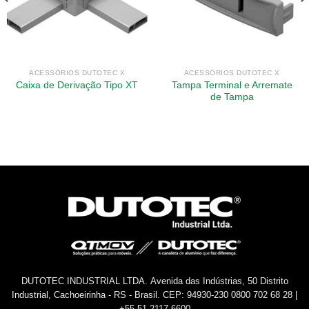
ACESSÓRIOS DUTOTEC X
ACESSÓRIOS DUTOTEC X
Tampa Terminal e Arremate
Caixa de Derivação Tipo XT
de Tampa
DUTOTEC INDUSTRIAL LTDA.
Avenida das Indústrias, 50
Distrito
Industrial, Cachoeirinha - RS - Brasil.
CEP: 94930-230
0800 702 68 28 |
+55.51.2117.6600