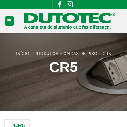
Skip
to
content
INÍCIO
»
PRODUTOS
»
CAIXAS DE PISO
»
CR5
CR5
CR5