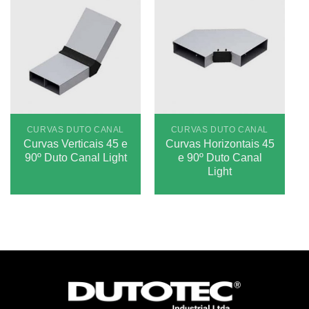
CURVAS DUTO CANAL
CURVAS DUTO CANAL
Curvas Verticais 45 e
Curvas Horizontais 45
90º Duto Canal Light
e 90º Duto Canal
Light