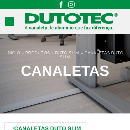
Skip
to
content
INÍCIO
»
PRODUTOS
»
DUTO SLIM
»
CANALETAS DUTO
SLIM
CANALETAS
CANALETAS DUTO SLIM