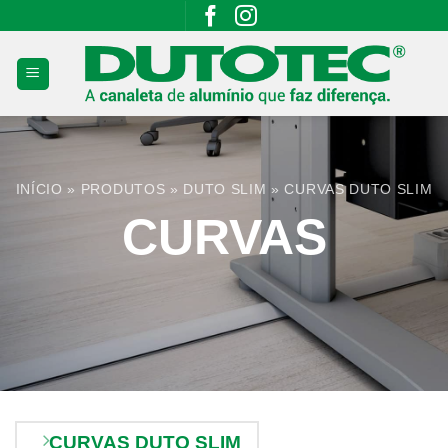
Skip
to
content
INÍCIO
»
PRODUTOS
»
DUTO SLIM
»
CURVAS DUTO SLIM
CURVAS
CURVAS DUTO SLIM