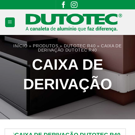
Skip
to
content
INÍCIO
»
PRODUTOS
»
DUTOTEC R40
»
CAIXA DE
DERIVAÇÃO DUTOTEC R40
CAIXA DE
DERIVAÇÃO
CAIXA DE DERIVAÇÃO DUTOTEC R40