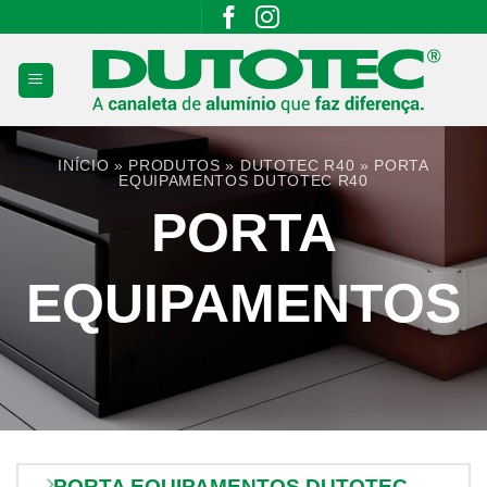
Skip
to
content
INÍCIO
»
PRODUTOS
»
DUTOTEC R40
»
PORTA
EQUIPAMENTOS DUTOTEC R40
PORTA
EQUIPAMENTOS
PORTA EQUIPAMENTOS DUTOTEC