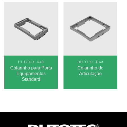
DUTOTEC R40
DUTOTEC R40
Colarinho para Porta
Colarinho de
Equipamentos
Articulação
Standard