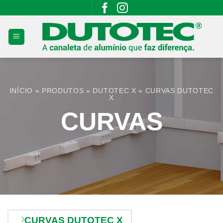
Skip
to
content
INÍCIO
»
PRODUTOS
»
DUTOTEC X
»
CURVAS DUTOTEC
X
CURVAS
CURVAS DUTOTEC X