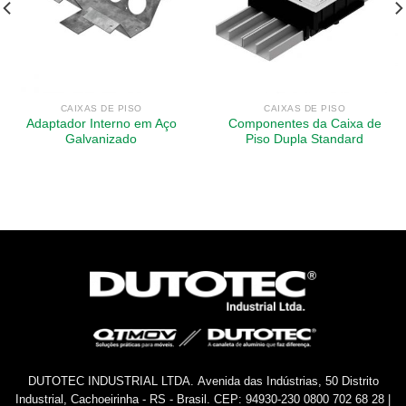
CAIXAS DE PISO
CAIXAS DE PISO
Adaptador Interno em Aço
Componentes da Caixa de
Galvanizado
Piso Dupla Standard
DUTOTEC INDUSTRIAL LTDA.
Avenida das Indústrias, 50
Distrito
Industrial, Cachoeirinha - RS - Brasil.
CEP: 94930-230
0800 702 68 28 |