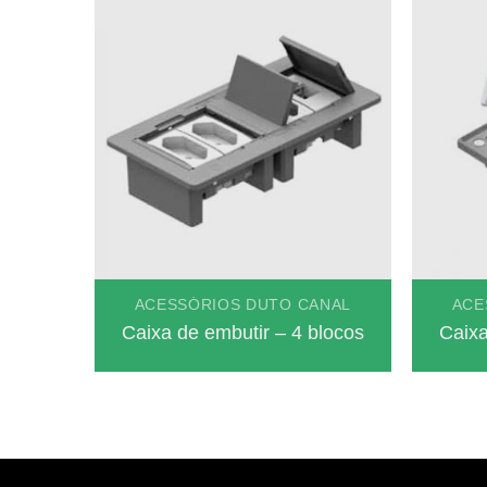
ACESSÓRIOS DUTO CANAL
ACE
Caixa de embutir – 4 blocos
Caixa